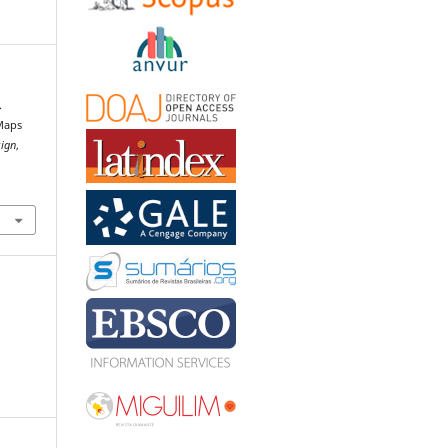
.
 Maps
sign
,