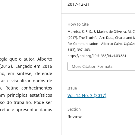
2017-12-31
How to Cite
Moreira, S. F. S., & Marins de Oliveira, M. C
(2017). The Truthful Art: Data, Charts and
for Communication - Alberto Cairo.
InfoDe
14
(3), 397–403.
https://doi.org/10.51358/id.v14i3.561
gia que o autor, Alberto
2012). Lançado em 2016
More Citation Formats
ho, em síntese, defende
tar e visualizar dados de
s. Reúne conhecimentos
Issue
 princípios estatísticos
Vol. 14 No. 3 (2017)
o do trabalho. Pode ser
Section
rpretar e apresentar dados
Review