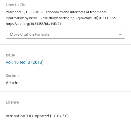
How to Cite
Paschoarelli, L. C. (2013). Ergonomics and interfaces of traditional
information systems – Case study: packaging.
InfoDesign
,
10
(3), 313–322.
https://doi.org/10.51358/id.v10i3.211
More Citation Formats
Issue
Vol. 10 No. 3 (2013)
Section
Articles
License
Attribution 3.0 Unported (CC BY 3.0)